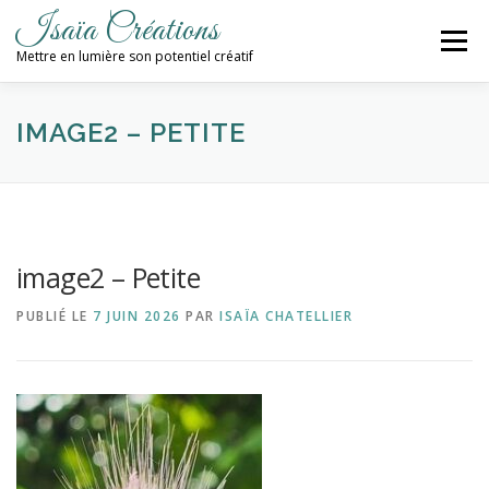
Aller
Isaïa Créations
au
Menu
contenu
Mettre en lumière son potentiel créatif
ACCUEIL
MES CRÉATIONS
ATELIERS
IMAGE2 – PETITE
PROCHAINES DATES
BLOG
image2 – Petite
CONTACT / NEWSLETTER
PUBLIÉ LE
7 JUIN 2026
PAR
ISAÏA CHATELLIER