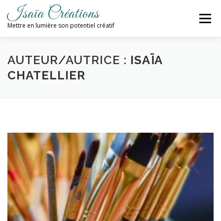
Aller
Isaïa Créations
au
Menu
contenu
Mettre en lumière son potentiel créatif
ACCUEIL
MES CRÉATIONS
ATELIERS
AUTEUR/AUTRICE :
ISAÏA
CHATELLIER
PROCHAINES DATES
BLOG
CONTACT / NEWSLETTER