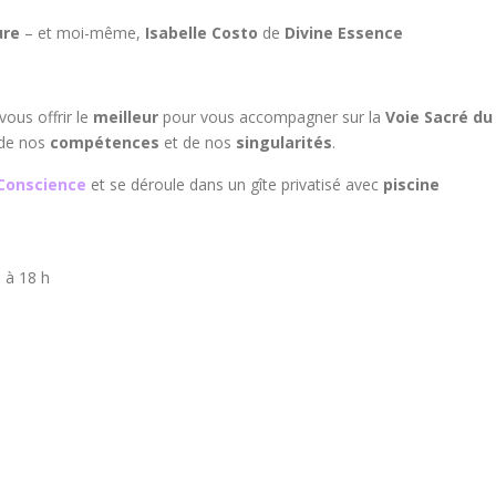
ure
– et moi-même,
Isabelle Costo
de
Divine Essence
ous offrir le
meilleur
pour vous accompagner sur la
Voie Sacré du
 de nos
compétences
et de nos
singularités
.
 Conscience
et se déroule dans un gîte privatisé avec
piscine
 à 18 h