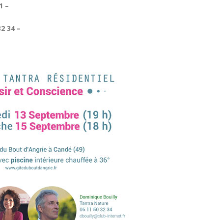
1 –
2 34 –