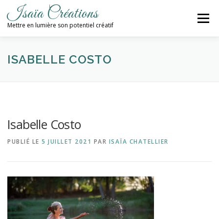
Aller
Isaïa Créations
au
Menu
contenu
Mettre en lumière son potentiel créatif
ACCUEIL
MES CRÉATIONS
ATELIERS
ISABELLE COSTO
PROCHAINES DATES
BLOG
Isabelle Costo
CONTACT / NEWSLETTER
PUBLIÉ LE
5 JUILLET 2021
PAR
ISAÏA CHATELLIER