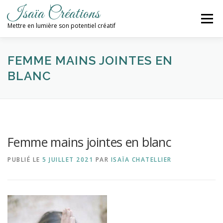
Aller
Isaïa Créations
au
Menu
contenu
Mettre en lumière son potentiel créatif
ACCUEIL
MES CRÉATIONS
ATELIERS
FEMME MAINS JOINTES EN
BLANC
PROCHAINES DATES
BLOG
CONTACT / NEWSLETTER
Femme mains jointes en blanc
PUBLIÉ LE
5 JUILLET 2021
PAR
ISAÏA CHATELLIER