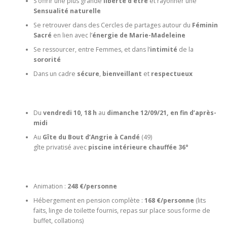
S’offrir une plus grande
liberté d’être
et rayonner une
Sensualité naturelle
Se retrouver dans des Cercles de partages autour du
Féminin
Sacré
en lien avec l’
énergie de Marie-Madeleine
Se ressourcer, entre Femmes, et dans l’
intimité
de la
sororité
Dans un cadre
sécure
,
bienveillant
et
respectueux
Du
vendredi 10, 18 h
au
dimanche 12/09/21, en fin d’après-
midi
Au
Gîte du Bout d’Angrie à Candé
(49)
gîte privatisé avec
piscine intérieure chauffée 36°
Animation :
248 €/personne
Hébergement en pension complète :
168 €/personne
(lits
faits, linge de toilette fournis, repas sur place sous forme de
buffet, collations)