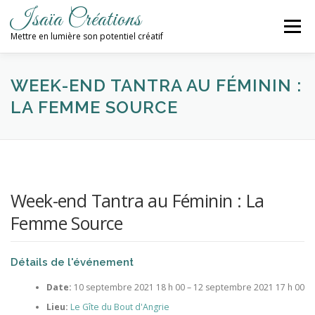
Aller
Isaïa Créations
au
Menu
contenu
Mettre en lumière son potentiel créatif
ACCUEIL
MES CRÉATIONS
ATELIERS
WEEK-END TANTRA AU FÉMININ :
LA FEMME SOURCE
PROCHAINES DATES
BLOG
CONTACT / NEWSLETTER
Week-end Tantra au Féminin : La
Femme Source
Détails de l'événement
Date:
10 septembre 2021 18 h 00
–
12 septembre 2021 17 h 00
Lieu:
Le Gîte du Bout d'Angrie