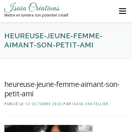
Aller
Isaïa Créations
au
Menu
contenu
Mettre en lumière son potentiel créatif
ACCUEIL
MES CRÉATIONS
ATELIERS
HEUREUSE-JEUNE-FEMME-
AIMANT-SON-PETIT-AMI
PROCHAINES DATES
BLOG
CONTACT / NEWSLETTER
heureuse-jeune-femme-aimant-son-
petit-ami
PUBLIÉ LE
12 OCTOBRE 2023
PAR
ISAÏA CHATELLIER