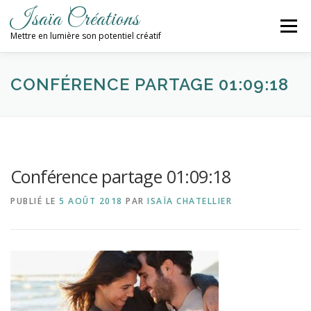
Aller
Isaïa Créations
au
Menu
contenu
Mettre en lumière son potentiel créatif
ACCUEIL
MES CRÉATIONS
ATELIERS
CONFÉRENCE PARTAGE 01:09:18
PROCHAINES DATES
BLOG
Conférence partage 01:09:18
CONTACT / NEWSLETTER
PUBLIÉ LE
5 AOÛT 2018
PAR
ISAÏA CHATELLIER