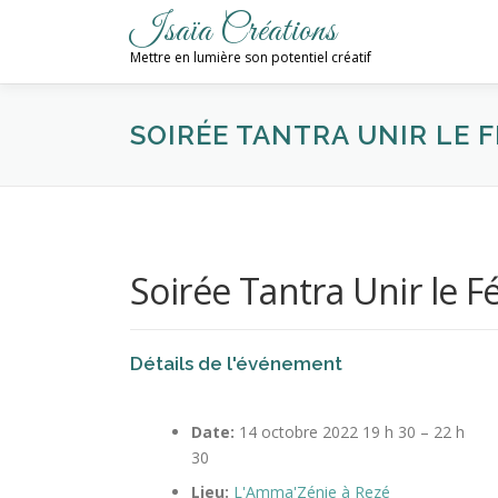
Aller
Isaïa Créations
au
Mettre en lumière son potentiel créatif
contenu
SOIRÉE TANTRA UNIR LE 
Soirée Tantra Unir le F
Détails de l'événement
Date:
14 octobre 2022 19 h 30
–
22 h
30
Lieu:
L'Amma'Zénie à Rezé