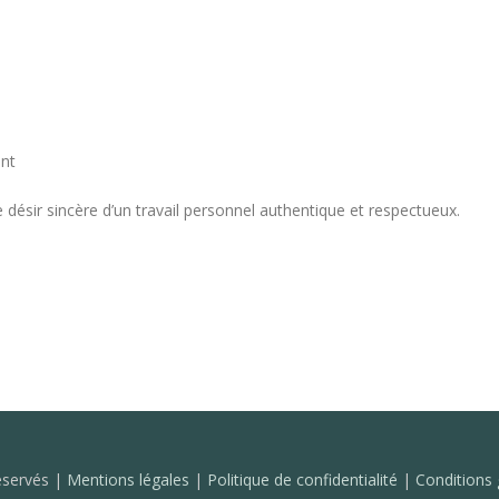
ent
le désir sincère d’un travail personnel authentique et respectueux.
réservés |
Mentions légales
|
Politique de confidentialité
|
Conditions