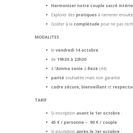
Harmoniser notre couple sacré intéri
Explorer des
pratiques
à ramener ensuit
Goûter à la
complétude
pour ne pas reche
MODALITES
le
vendredi 14 octobre
de
19h30 à 22h30
à l’
Amma zenie
à
Rezé
(44)
parité
souhaitée mais non garantie
cadre sécure, bienveillant
et
respectu
TARIF
Si inscription
avant le 1er octobre
:
45 € / personne – 90 € / couple
Si inscription
après le 1er octobre
: