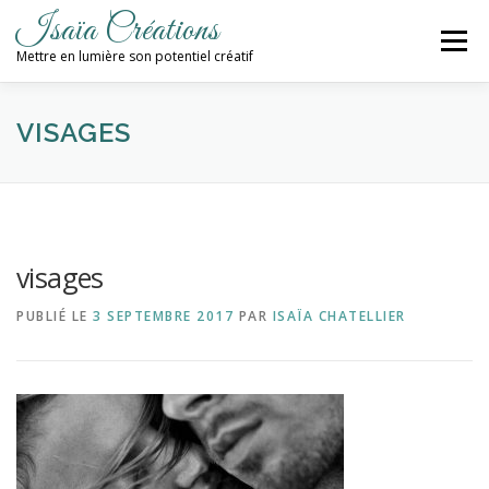
Aller
Isaïa Créations
au
Menu
contenu
Mettre en lumière son potentiel créatif
ACCUEIL
MES CRÉATIONS
ATELIERS
VISAGES
PROCHAINES DATES
BLOG
visages
CONTACT / NEWSLETTER
PUBLIÉ LE
3 SEPTEMBRE 2017
PAR
ISAÏA CHATELLIER