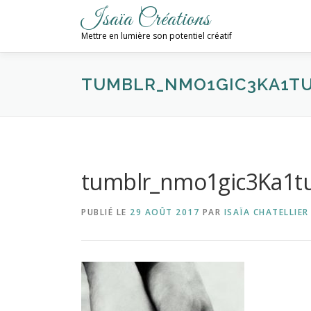
Aller
Isaïa Créations
au
Mettre en lumière son potentiel créatif
contenu
TUMBLR_NMO1GIC3KA1TU
tumblr_nmo1gic3Ka1t
PUBLIÉ LE
29 AOÛT 2017
PAR
ISAÏA CHATELLIER