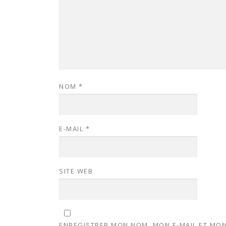
NOM
*
E-MAIL
*
SITE WEB
ENREGISTRER MON NOM, MON E-MAIL ET MON