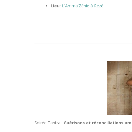
Lieu:
L'Amma'Zénie à Rezé
Soirée Tantra :
Guérisons et réconciliations a