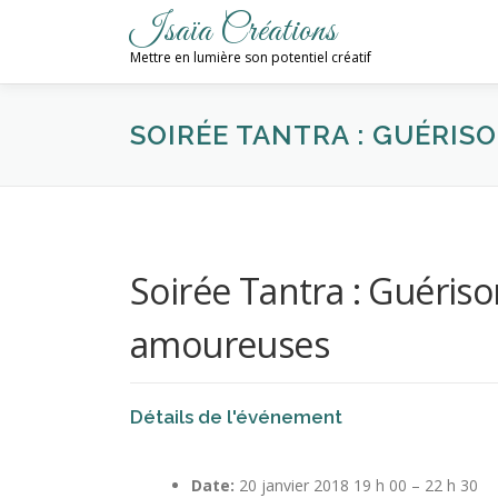
Aller
Isaïa Créations
au
Mettre en lumière son potentiel créatif
contenu
SOIRÉE TANTRA : GUÉRIS
Soirée Tantra : Guériso
amoureuses
Détails de l'événement
Date:
20 janvier 2018 19 h 00
–
22 h 30