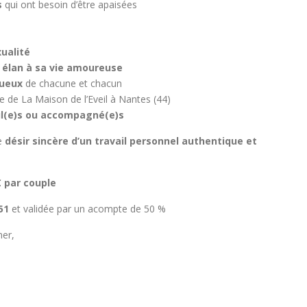
s
qui ont besoin d’être apaisées
ualité
 élan à sa vie amoureuse
ueux
de chacune et chacun
ie de La Maison de l’Eveil à Nantes (44)
l(e)s ou accompagné(e)s
le
désir sincère d’un travail personnel authentique et
€ par couple
51
et validée par un acompte de 50 %
ner,