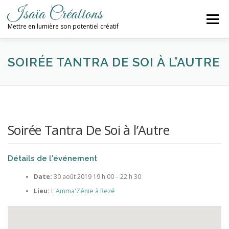
Aller
Isaïa Créations
au
Menu
contenu
Mettre en lumière son potentiel créatif
ACCUEIL
MES CRÉATIONS
ATELIERS
SOIRÉE TANTRA DE SOI À L’AUTRE
PROCHAINES DATES
BLOG
Soirée Tantra De Soi à l’Autre
CONTACT / NEWSLETTER
Détails de l'événement
Date:
30 août 2019 19 h 00
–
22 h 30
Lieu:
L'Amma'Zénie à Rezé