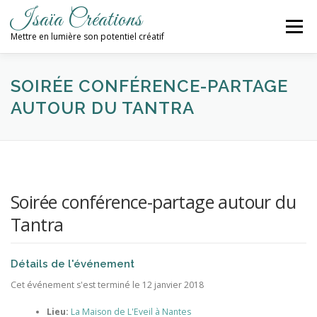
Aller
Isaïa Créations
au
Menu
contenu
Mettre en lumière son potentiel créatif
ACCUEIL
MES CRÉATIONS
ATELIERS
SOIRÉE CONFÉRENCE-PARTAGE
AUTOUR DU TANTRA
PROCHAINES DATES
BLOG
CONTACT / NEWSLETTER
Soirée conférence-partage autour du
Tantra
Détails de l'événement
Cet événement s'est terminé le 12 janvier 2018
Lieu:
La Maison de L'Eveil à Nantes