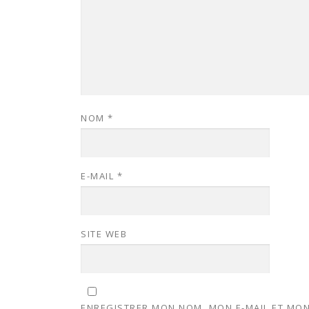
NOM
*
E-MAIL
*
SITE WEB
ENREGISTRER MON NOM, MON E-MAIL ET MON