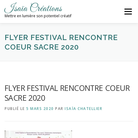
Aller
Isaïa Créations
au
Menu
contenu
Mettre en lumière son potentiel créatif
ACCUEIL
MES CRÉATIONS
ATELIERS
FLYER FESTIVAL RENCONTRE
COEUR SACRE 2020
PROCHAINES DATES
BLOG
CONTACT / NEWSLETTER
FLYER FESTIVAL RENCONTRE COEUR
SACRE 2020
PUBLIÉ LE
5 MARS 2020
PAR
ISAÏA CHATELLIER