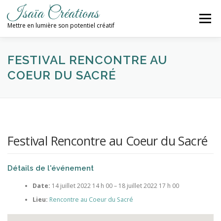
Aller
Isaïa Créations
au
Menu
contenu
Mettre en lumière son potentiel créatif
ACCUEIL
MES CRÉATIONS
ATELIERS
FESTIVAL RENCONTRE AU
COEUR DU SACRÉ
PROCHAINES DATES
BLOG
CONTACT / NEWSLETTER
Festival Rencontre au Coeur du Sacré
Détails de l'événement
Date:
14 juillet 2022 14 h 00
–
18 juillet 2022 17 h 00
Lieu:
Rencontre au Coeur du Sacré