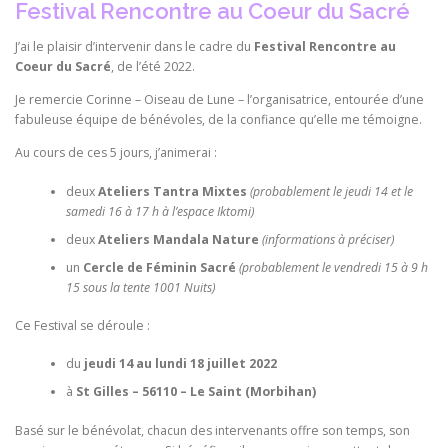
Festival Rencontre au Coeur du Sacré
J’ai le plaisir d’intervenir dans le cadre du
Festival Rencontre au
Coeur du Sacré
, de l’été 2022.
Je remercie Corinne – Oiseau de Lune – l’organisatrice, entourée d’une
fabuleuse équipe de bénévoles, de la confiance qu’elle me témoigne.
Au cours de ces 5 jours, j’animerai :
deux
Ateliers Tantra
Mixtes
(probablement le jeudi 14 et le
samedi 16 à 17 h à l’espace Iktomi)
deux
Ateliers Mandala Nature
(informations à préciser)
un
Cercle de Féminin Sacré
(probablement le vendredi 15 à 9 h
15 sous la tente 1001 Nuits)
Ce Festival se déroule :
du
jeudi 14 au lundi 18 juillet 2022
à
St Gilles – 56110 – Le Saint (Morbihan)
Basé sur le bénévolat, chacun des intervenants offre son temps, son