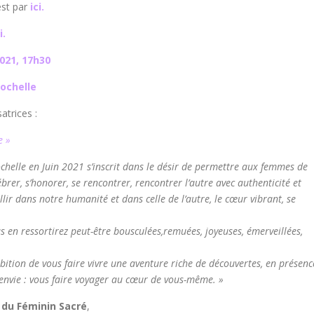
est par
ici.
i.
021, 17h30
Rochelle
atrices :
e »
helle en Juin 2021 s’inscrit dans le désir de permettre aux femmes de
brer, s’honorer, se rencontrer, rencontrer l’autre avec authenticité et
illir dans notre humanité et dans celle de l’autre, le cœur vibrant, se
s en ressortirez peut-être bousculées,remuées, joyeuses, émerveillées,
ition de vous faire vivre une aventure riche de découvertes, en présenc
e envie : vous faire voyager au cœur de vous-même. »
 du Féminin Sacré
,