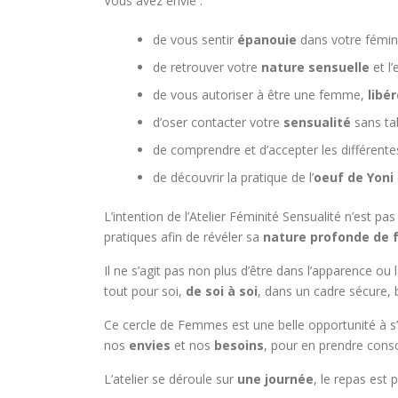
Vous avez envie :
de vous sentir
épanouie
dans votre fémin
de retrouver votre
nature sensuelle
et l’
de vous autoriser à être une femme,
libé
d’oser contacter votre
sensualité
sans ta
de comprendre et d’accepter les différente
de découvrir la pratique de l’
oeuf de Yoni
L’intention de l’Atelier Féminité Sensualité n’est p
pratiques afin de révéler sa
nature profonde de
Il ne s’agit pas non plus d’être dans l’apparence ou
tout pour soi,
de soi à soi
, dans un cadre sécure, b
Ce cercle de Femmes est une belle opportunité à s’
nos
envies
et nos
besoins
, pour en prendre consc
L’atelier se déroule sur
une journée
, le repas est