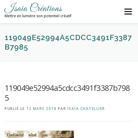
Aller
Isaïa Créations
au
Menu
contenu
Mettre en lumière son potentiel créatif
ACCUEIL
MES CRÉATIONS
ATELIERS
119049E52994A5CDCC3491F3387
B7985
PROCHAINES DATES
BLOG
CONTACT / NEWSLETTER
119049e52994a5cdcc3491f3387b798
5
PUBLIÉ LE
12 MARS 2018
PAR
ISAÏA CHATELLIER