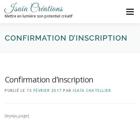
Aller
Isaïa Créations
au
Menu
contenu
Mettre en lumière son potentiel créatif
ACCUEIL
MES CRÉATIONS
ATELIERS
CONFIRMATION D’INSCRIPTION
PROCHAINES DATES
BLOG
Confirmation d’inscription
CONTACT / NEWSLETTER
PUBLIÉ LE
15 FÉVRIER 2017
PAR
ISAÏA CHATELLIER
[wysija_page]