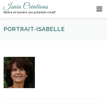
Aller
Isaïa Créations
au
Menu
contenu
Mettre en lumière son potentiel créatif
ACCUEIL
MES CRÉATIONS
ATELIERS
PORTRAIT-ISABELLE
PROCHAINES DATES
BLOG
CONTACT / NEWSLETTER