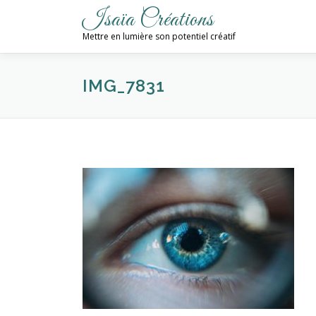
Aller
Isaïa Créations
au
Mettre en lumière son potentiel créatif
contenu
IMG_7831