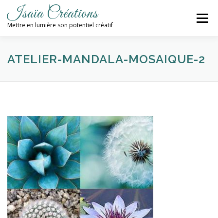
Aller
Isaïa Créations
au
Menu
contenu
Mettre en lumière son potentiel créatif
ACCUEIL
MES CRÉATIONS
ATELIERS
ATELIER-MANDALA-MOSAIQUE-2
PROCHAINES DATES
BLOG
CONTACT / NEWSLETTER