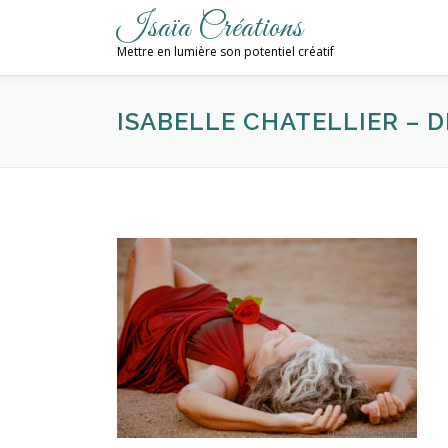
Aller
Isaïa Créations
au
Mettre en lumière son potentiel créatif
contenu
ISABELLE CHATELLIER – D