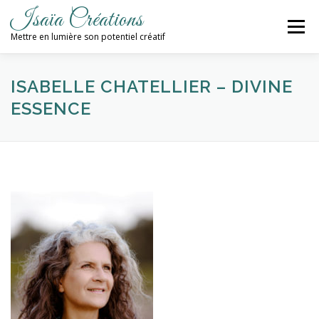
Aller
Isaïa Créations
au
Menu
contenu
Mettre en lumière son potentiel créatif
ACCUEIL
MES CRÉATIONS
ATELIERS
ISABELLE CHATELLIER – DIVINE
ESSENCE
PROCHAINES DATES
BLOG
CONTACT / NEWSLETTER