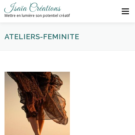
Aller
Isaïa Créations
au
Menu
contenu
Mettre en lumière son potentiel créatif
ACCUEIL
MES CRÉATIONS
ATELIERS
ATELIERS-FEMINITE
PROCHAINES DATES
BLOG
CONTACT / NEWSLETTER