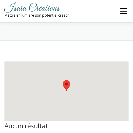
Aller
Isaïa Créations
au
Menu
contenu
Mettre en lumière son potentiel créatif
ACCUEIL
MES CRÉATIONS
ATELIERS
PROCHAINES DATES
BLOG
CONTACT / NEWSLETTER
Aucun résultat