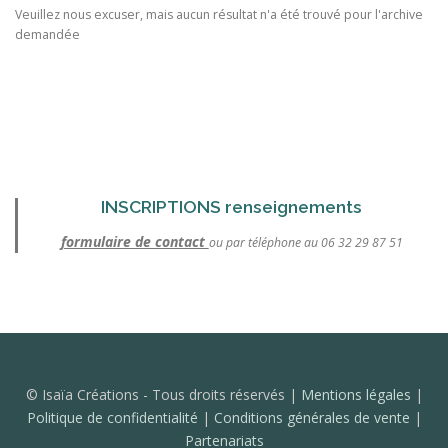
Veuillez nous excuser, mais aucun résultat n'a été trouvé pour l'archive
demandée
INSCRIPTIONS renseignements
formulaire de contact
ou par téléphone au 06 32 29 87 51
© Isaïa Créations - Tous droits réservés |
Mentions légales
|
Politique de confidentialité
|
Conditions générales de vente
|
Partenariats