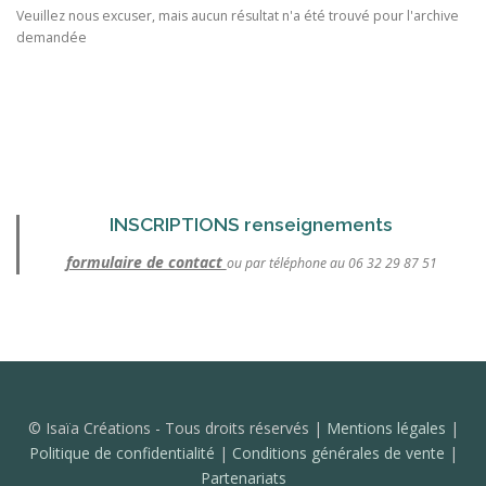
Veuillez nous excuser, mais aucun résultat n'a été trouvé pour l'archive
demandée
INSCRIPTIONS renseignements
formulaire de contact
ou par téléphone au 06 32 29 87 51
© Isaïa Créations - Tous droits réservés |
Mentions légales
|
Politique de confidentialité
|
Conditions générales de vente
|
Partenariats