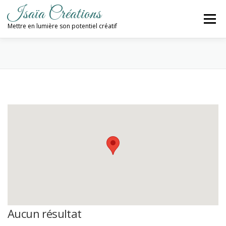
Aller
Isaïa Créations
au
Menu
contenu
Mettre en lumière son potentiel créatif
ACCUEIL
MES CRÉATIONS
ATELIERS
PROCHAINES DATES
BLOG
CONTACT / NEWSLETTER
Aucun résultat