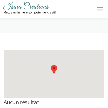
Aller
Isaïa Créations
au
Menu
contenu
Mettre en lumière son potentiel créatif
ACCUEIL
MES CRÉATIONS
ATELIERS
PROCHAINES DATES
BLOG
CONTACT / NEWSLETTER
Aucun résultat