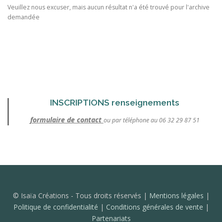
Veuillez nous excuser, mais aucun résultat n'a été trouvé pour l'archive
demandée
INSCRIPTIONS renseignements
formulaire de contact
ou par téléphone au 06 32 29 87 51
© Isaïa Créations - Tous droits réservés |
Mentions légales
|
Politique de confidentialité
|
Conditions générales de vente
|
Partenariats