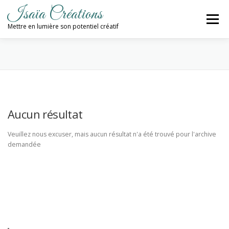
Aller
Isaïa Créations
au
Menu
contenu
Mettre en lumière son potentiel créatif
ACCUEIL
MES CRÉATIONS
ATELIERS
PROCHAINES DATES
BLOG
Aucun résultat
Veuillez nous excuser, mais aucun résultat n'a été trouvé pour l'archive
CONTACT / NEWSLETTER
demandée